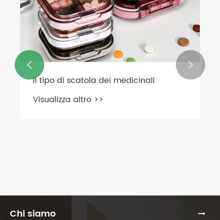


Chi siamo