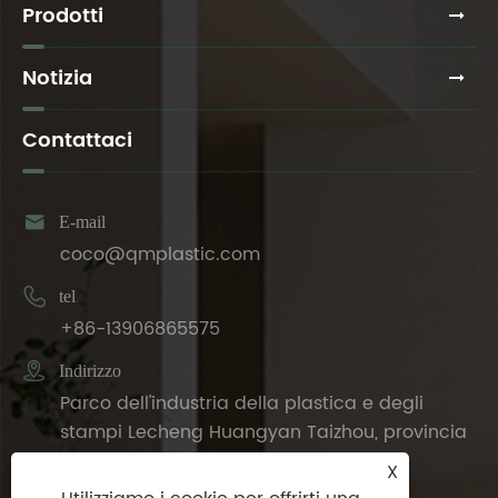
Prodotti
Notizia
Contattaci

E-mail
coco@qmplastic.com

tel
+86-13906865575

Indirizzo
Parco dell'industria della plastica e degli
stampi Lecheng Huangyan Taizhou, provincia
di Zhejiang, Cina
X