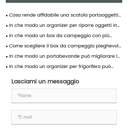
Cosa rende affidabile una scatola portaoggetti
pieghevole? Guida scientifica completa su
In che modo un organizer per riporre oggetti in
materiali, struttura e uso corretto
PET può trasformare la tua casa?
In che modo un box da campeggio con più
porte può migliorare la tua esperienza all'aperto?
Come scegliere il box da campeggio pieghevole
adatto alle tue esigenze all'aperto
In che modo un portabevande può migliorare la
comodità quotidiana?
In che modo un organizer per frigorifero può
trasformare l'efficienza della tua cucina?
Lasciami un messaggio