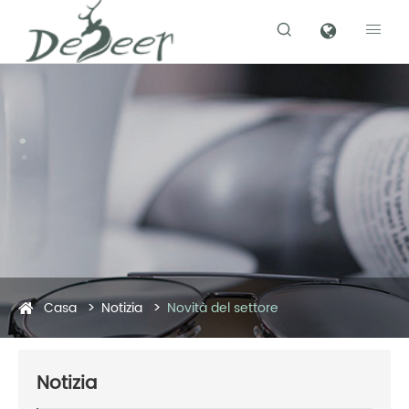


Casa
Notizia
Novità del settore
Notizia