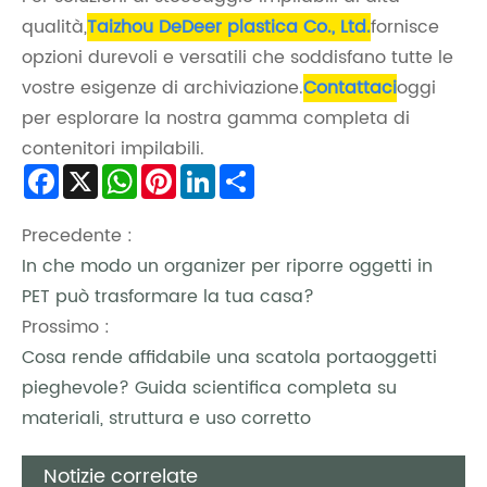
qualità,
Taizhou DeDeer plastica Co., Ltd.
fornisce
opzioni durevoli e versatili che soddisfano tutte le
vostre esigenze di archiviazione.
Contattaci
oggi
per esplorare la nostra gamma completa di
contenitori impilabili.
Facebook
X
WhatsApp
Pinterest
LinkedIn
Share
Precedente :
In che modo un organizer per riporre oggetti in
PET può trasformare la tua casa?
Prossimo :
Cosa rende affidabile una scatola portaoggetti
pieghevole? Guida scientifica completa su
materiali, struttura e uso corretto
Notizie correlate