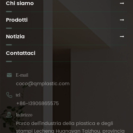
Chi siamo
oggetti
salvaspazio?
Prodotti
Notizia
Contattaci

E-mail
coco@qmplastic.com

tel
+86-13906865575

Indirizzo
Parco dell'industria della plastica e degli
stampi Lecheng Huangyan Taizhou, provincia