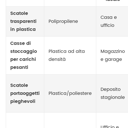
Scatole
Casa e
trasparenti
Polipropilene
ufficio
in plastica
Casse di
stoccaggio
Plastica ad alta
Magazzino
per carichi
densità
e garage
pesanti
Scatole
Deposito
portaoggetti
Plastica/poliestere
stagionale
pieghevoli
Ufficio e