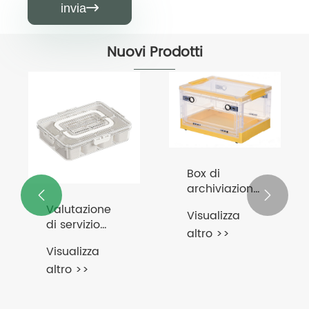
invia

Nuovi Prodotti
Box di
archiviazione


pieghevole
Valutazione
Visualizza
86L
di servizio
altro >>
diviso con
Visualizza
stoviglie
altro >>