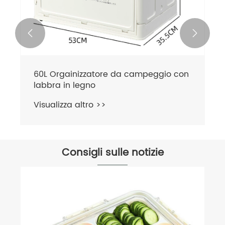


60L Orgainizzatore da campeggio con
labbra in legno
Visualizza altro >>
Consigli sulle notizie
Come utilizzare i contenitori porta abiti
per riporre meglio i vestiti?